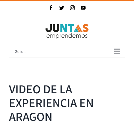
Skip
Facebook
Twitter
Instagram
YouTube
to
content
Go to...
VIDEO DE LA
EXPERIENCIA EN
ARAGON