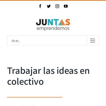
Skip
Facebook
Twitter
Instagram
YouTube
to
content
Go to...
Trabajar las ideas en
colectivo