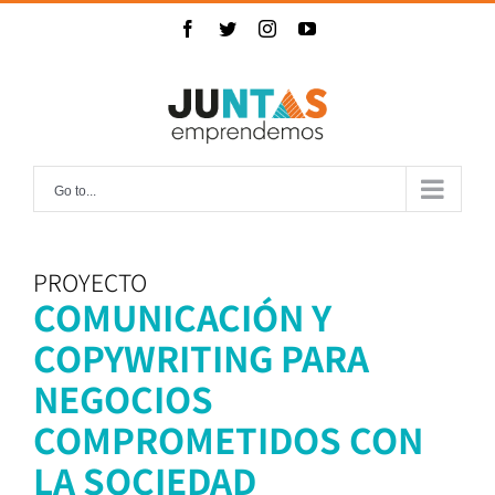
Skip
Facebook
Twitter
Instagram
YouTube
to
content
Go to...
COMUNICACIÓN Y
COPYWRITING PARA
NEGOCIOS
COMPROMETIDOS CON
LA SOCIEDAD