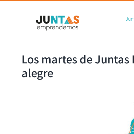
Sea
Skip
for:
to
Jun
content
Los martes de Juntas 
alegre