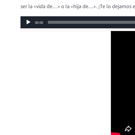
ser la «vida de…» o la «hija de…». ¡Te lo dejamos 
Reproductor
00:00
de
audio