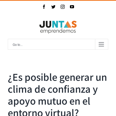
Skip
Facebook
Twitter
Instagram
YouTube
to
content
Go to...
¿Es posible generar un
clima de confianza y
apoyo mutuo en el
entorno virtual?