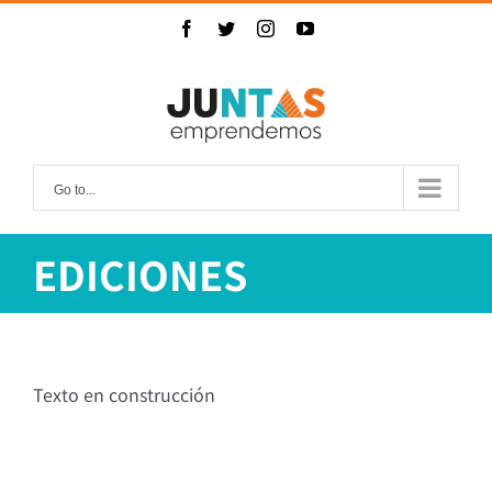
Skip
Facebook
Twitter
Instagram
YouTube
to
content
Go to...
EDICIONES
Texto en construcción