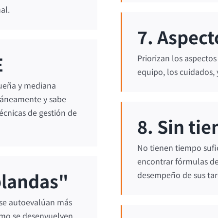
al.
7. Aspec
E
Priorizan los aspecto
equipo, los cuidados, 
queña y mediana
táneamente y sabe
écnicas de gestión de
8. Sin ti
No tienen tiempo sufi
encontrar fórmulas d
blandas"
desempeño de sus tar
a se autoevalúan más
ómo se desenvuelven