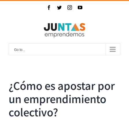
Skip
Facebook
Twitter
Instagram
YouTube
to
content
Go to...
¿Cómo es apostar por
un emprendimiento
colectivo?