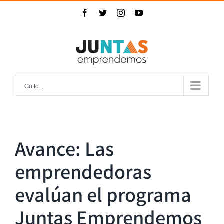
Skip
Facebook
Twitter
Instagram
YouTube
to
content
Go to...
Avance: Las
emprendedoras
evalúan el programa
Juntas Emprendemos