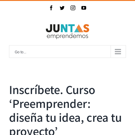
Skip
Facebook
Twitter
Instagram
YouTube
to
content
Go to...
Inscríbete. Curso
‘Preemprender:
diseña tu idea, crea tu
proyecto’