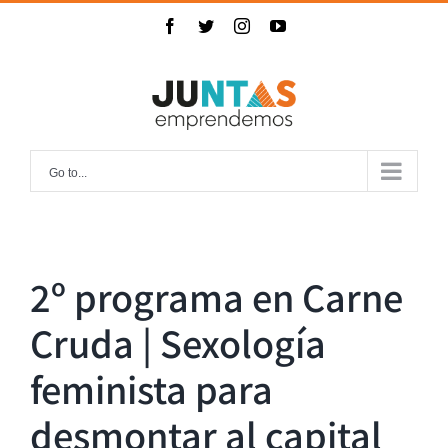
Skip
Facebook
Twitter
Instagram
YouTube
to
content
Go to...
2º programa en Carne
Cruda | Sexología
feminista para
desmontar al capital