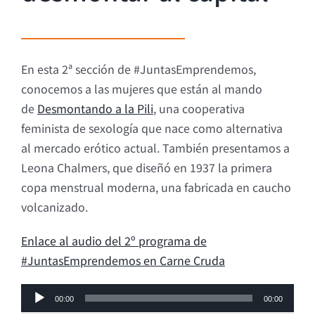
En esta 2ª sección de #JuntasEmprendemos,
conocemos a las mujeres que están al mando
de
Desmontando a la Pili
, una cooperativa
feminista de sexología que nace como alternativa
al mercado erótico actual. También presentamos a
Leona Chalmers, que diseñó en 1937 la primera
copa menstrual moderna, una fabricada en caucho
volcanizado.
Enlace al audio del 2º programa de
#JuntasEmprendemos en Carne Cruda
Reproductor
00:00
00:00
de